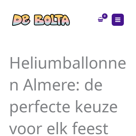
Ga
MAIN
naar
MENU
de
inhoud
Heliumballonne
n Almere: de
perfecte keuze
voor elk feest